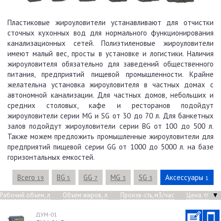
Пластиковые жироуловители устанавливают для отчистки
сточных кухонных вод для нормального функционирования
канализационных сетей. Полиэтиленовые жироуловители
имеют малый вес, просты в установке и логистики. Наличия
жироуловителя обязательно для заведений общественного
питания, предприятий пищевой промышленности. Крайне
желательна установка жироуловителя в частных домах с
автономной канализации. Для частных домов, небольших и
средних столовых, кафе и ресторанов подойдут
жироуловители серии MG и SG от 30 до 70 л. Для банкетных
залов подойдут жироуловители серии BG от 100 до 500 л.
Также можем предложить промышленные жироуловители для
предприятий пищевой серии GG от 1000 до 5000 л. на базе
горизонтальных емкостей.
Всего
BG
GG
MG
SG
Аксессуары
19
5
7
3
3
1
Рабочий объем, л
Объем жиров, л
Произв-сть, м3/час
Цена, тг
▼
ДУМ-01