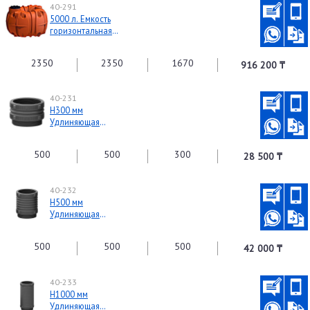
40-291
5000 л. Емкость
горизонтальная
подземная
2350
2350
1670
916 200 ₸
40-231
H300 мм
Удлиняющая
горловина
500
500
300
28 500 ₸
40-232
H500 мм
Удлиняющая
горловина
500
500
500
42 000 ₸
40-233
H1000 мм
Удлиняющая