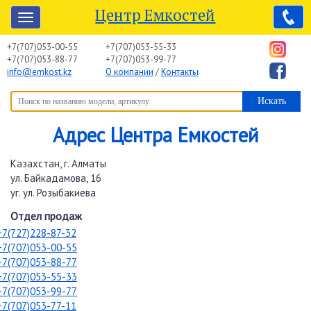
Центр Емкостей
+7(707)053-00-55
+7(707)053-55-33
+7(707)053-88-77
+7(707)053-99-77
info@emkost.kz
О компании
/
Контакты
Вы здесь:
Центр Емкостей
→
Контакты
Адрес Центра Емкостей
Казахстан, г. Алматы
ул. Байкадамова, 16
уг. ул. Розыбакиева
Отдел продаж
+7(727)228-87-32
+7(707)053-00-55
+7(707)053-88-77
+7(707)053-55-33
+7(707)053-99-77
+7(707)053-77-11