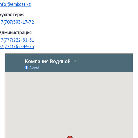
info@emkost.kz
Бухгалтерия
+7(707)393-17-72
Администрация
+7(777)222-81-51
+7(771)765-44-73