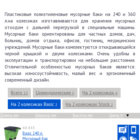
Пластиковые полиэтиленовые мусорные баки на 240 и 360
л.на колесиках изготавливаются для хранения мусорных
отходом с дальней перегрузкой в специальные машины.
Мусорные баки ориентированы для частных домов, дач,
больниц, домов отдыха, офисов, гостиниц, медицинских
учреждений. Мусорные баки комплектуются откидывающейся
черной крышкой и двумя колесиками. Очень удобны в
эксплуатации и транспортировки на небольшие расстояния.
Отличительной особенностью мусорных баков является:
высокая износоустойчивость, малый вес и эргономичный
современный дизайн.
Всего
Цилиндрические
На 2 колесиках
13
5
4
На 2 колесиках Basic
На 2 колесиках Stock
2
2
Длина, мм
Ширина, мм
Высота, мм
Цена, тг
▼
40-433
Basic 240 л.
Мусорный бак