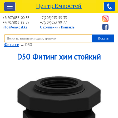
Центр Емкостей
+7(707)053-00-55
+7(707)053-55-33
+7(707)053-88-77
+7(707)053-99-77
info@emkost.kz
О компании
/
Контакты
Вы здесь:
Центр Емкостей
→
Емкостное оборудование
→
Фитинги
→
D50
D50 Фитинг хим стойкий