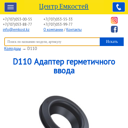
Центр Емкостей
+7(707)053-00-55
+7(707)053-55-33
+7(707)053-88-77
+7(707)053-99-77
info@emkost.kz
О компании
/
Контакты
Вы здесь:
Центр Емкостей
→
Емкостное оборудование
→
Колодцы
→
D110
D110 Адаптер герметичного
ввода