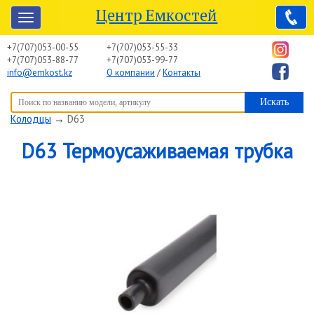
Центр Емкостей
+7(707)053-00-55
+7(707)053-55-33
+7(707)053-88-77
+7(707)053-99-77
info@emkost.kz
О компании
/
Контакты
Вы здесь:
Центр Емкостей
→
Емкостное оборудование
→
Колодцы
→
D63
D63 Термоусаживаемая трубка