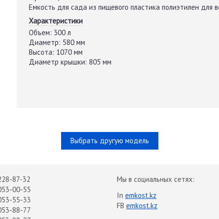
Емкость для сада из пищевого пластика полиэтилен для 
Характеристики
Объем:
300 л
Диаметр:
580 мм
Высота:
1070 мм
Диаметр крышки:
805 мм
Выбрать другую модель
228-87-32
Мы в социальных сетях:
053-00-55
In
emkost.kz
053-55-33
FB
emkost.kz
053-88-77