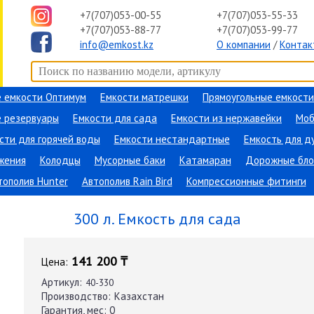
+7(707)053-00-55
+7(707)053-55-33
+7(707)053-88-77
+7(707)053-99-77
info@emkost.kz
О компании
/
Контак
 емкости Оптимум
Емкости матрешки
Прямоугольные емкости
 резервуары
Емкости для сада
Емкости из нержавейки
Моб
сти для горячей воды
Емкости нестандартные
Емкость для д
жения
Колодцы
Мусорные баки
Катамаран
Дорожные бло
тополив Hunter
Автополив Rain Bird
Компрессионные фитинги
ание
→
Емкости для сада
→
300 л.
300 л. Емкость для сада
141 200 ₸
Цена:
Артикул:
40-330
Производство:
Казахстан
Гарантия, мес:
0