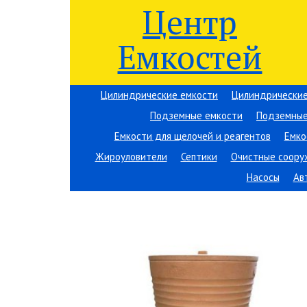
Центр
Емкостей
Цилиндрические емкости
Цилиндрические
Подземные емкости
Подземные
Емкости для щелочей и реагентов
Емко
Жироуловители
Септики
Очистные соору
Насосы
Ав
Вы здесь:
Центр Емкостей
→
Емкостное оборудов