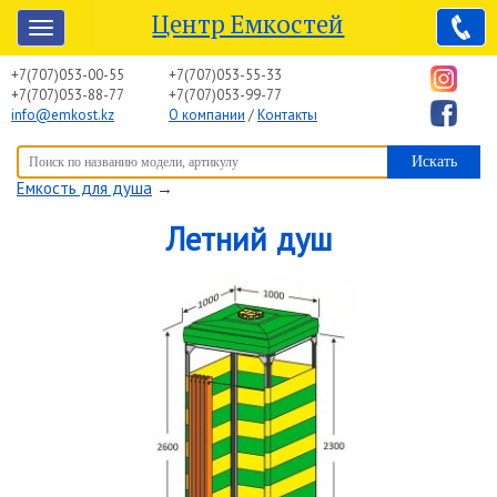
Центр Емкостей
+7(707)053-00-55
+7(707)053-55-33
+7(707)053-88-77
+7(707)053-99-77
info@emkost.kz
О компании
/
Контакты
Вы здесь:
Центр Емкостей
→
Емкостное оборудование
→
Емкость для душа
→
Летний душ