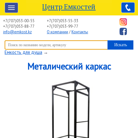
Центр Емкостей
+7(707)053-00-55
+7(707)053-55-33
+7(707)053-88-77
+7(707)053-99-77
info@emkost.kz
О компании
/
Контакты
Вы здесь:
Центр Емкостей
→
Емкостное оборудование
→
Емкость для душа
→
Металический каркас