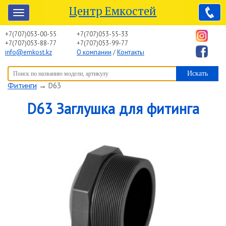
Центр Емкостей
+7(707)053-00-55
+7(707)053-55-33
+7(707)053-88-77
+7(707)053-99-77
info@emkost.kz
О компании
/
Контакты
Вы здесь:
Центр Емкостей
→
Емкостное оборудование
→
Фитинги
→
D63
D63 Заглушка для фитинга