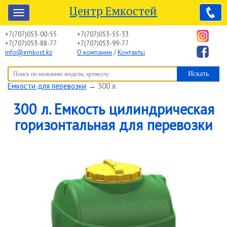
Центр Емкостей
+7(707)053-00-55
+7(707)053-55-33
+7(707)053-88-77
+7(707)053-99-77
info@emkost.kz
О компании
/
Контакты
Вы здесь:
Центр Емкостей
→
Емкостное оборудование
→
Емкости для перевозки
→
300 л.
300 л. Емкость цилиндрическая
горизонтальная для перевозки