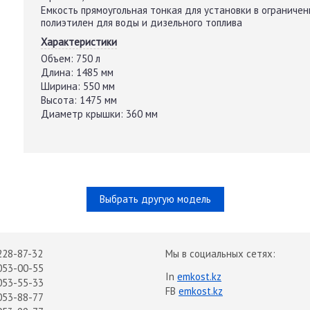
Емкость прямоугольная тонкая для установки в ограниче
полиэтилен для воды и дизельного топлива
Характеристики
Объем:
750 л
Длина:
1485 мм
Ширина:
550 мм
Высота:
1475 мм
Диаметр крышки:
360 мм
Выбрать другую модель
228-87-32
Мы в социальных сетях:
053-00-55
In
emkost.kz
053-55-33
FB
emkost.kz
053-88-77