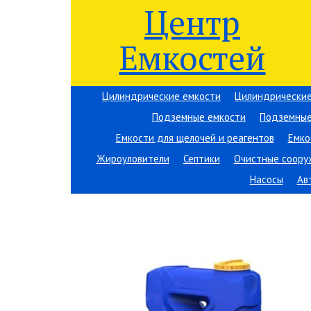
Центр
Емкостей
Цилиндрические емкости
Цилиндрические
Подземные емкости
Подземные
Емкости для щелочей и реагентов
Емко
Жироуловители
Септики
Очистные соору
Насосы
Ав
Вы здесь:
Центр Емкостей
→
Емкостное оборудов