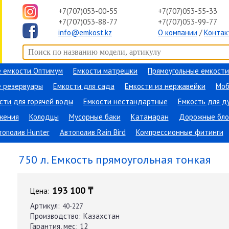
+7(707)053-00-55
+7(707)053-55-33
+7(707)053-88-77
+7(707)053-99-77
info@emkost.kz
О компании
/
Контак
 емкости Оптимум
Емкости матрешки
Прямоугольные емкости
 резервуары
Емкости для сада
Емкости из нержавейки
Моб
сти для горячей воды
Емкости нестандартные
Емкость для д
жения
Колодцы
Мусорные баки
Катамаран
Дорожные бло
тополив Hunter
Автополив Rain Bird
Компрессионные фитинги
ание
→
Тонкие емкости
→
750 л.
750 л. Емкость прямоугольная тонкая
193 100 ₸
Цена:
Артикул:
40-227
Производство:
Казахстан
Гарантия, мес:
12