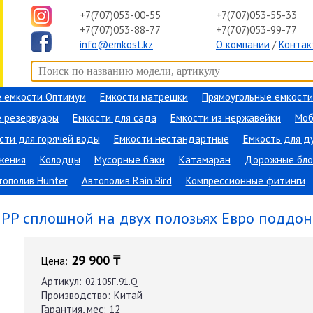
+7(707)053-00-55
+7(707)053-55-33
+7(707)053-88-77
+7(707)053-99-77
info@emkost.kz
О компании
/
Контак
 емкости Оптимум
Емкости матрешки
Прямоугольные емкости
 резервуары
Емкости для сада
Емкости из нержавейки
Моб
сти для горячей воды
Емкости нестандартные
Емкость для д
жения
Колодцы
Мусорные баки
Катамаран
Дорожные бло
тополив Hunter
Автополив Rain Bird
Компрессионные фитинги
ание
→
Евро поддоны
→
PP сплошной на двух полозьях
PP сплошной на двух полозьях Евро поддон
29 900 ₸
Цена:
Артикул:
02.105F.91.Q
Производство:
Китай
Гарантия, мес:
12