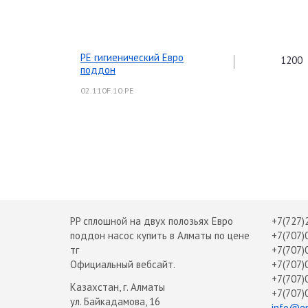
PE гигиенический Евро
1200
поддон
02.110F.10.PE
PP сплошной на двух полозьях Евро
+7(727)
поддон насос купить в Алматы по цене
+7(707)
тг
+7(707)
Официальный вебсайт.
+7(707)
+7(707)
Казахстан, г. Алматы
+7(707)
ул. Байкадамова, 16
info@em