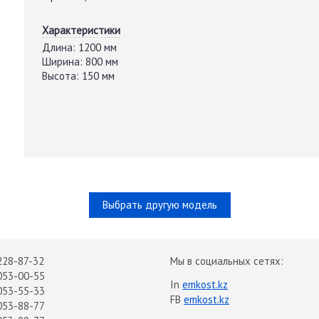
Характеристики
Длина:
1200 мм
Ширина:
800 мм
Высота:
150 мм
Выбрать другую модель
228-87-32
Мы в социальных сетях:
053-00-55
In
emkost.kz
053-55-33
FB
emkost.kz
053-88-77