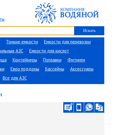
ты
Тонкие емкости
Емкости для перевозки
ильные АЗС
Емкости для кислот
уша
Контейнеры
Поплавки
Фитинги
ки
Евро поддоны
Бассейны
Аксессуары
Все для АЗС
н