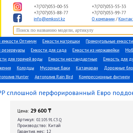
+7(707)053-00-55
+7(707)053-55-33
+7(707)053-88-77
+7(707)053-99-77
info@emkost.kz
О компании
/
Контак
 емкости Оптимум
Емкости матрешки
Прямоугольные емкости
 резервуары
Емкости для сада
Емкости из нержавейки
Моб
сти для горячей воды
Емкости нестандартные
Емкость для д
жения
Колодцы
Мусорные баки
Катамаран
Дорожные бло
тополив Hunter
Автополив Rain Bird
Компрессионные фитинги
ание
→
Евро поддоны
→
PP сплошной перфорированный
PP сплошной перфорированный Евро поддо
29 600 ₸
Цена:
Артикул:
02.105.91.С3.Q
Производство:
Китай
Гарантия, мес:
12