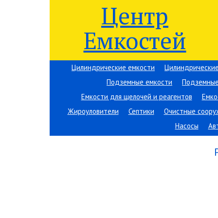
Центр
Емкостей
Цилиндрические емкости
Цилиндрические
Подземные емкости
Подземные
Емкости для щелочей и реагентов
Емко
Жироуловители
Септики
Очистные соору
Насосы
Ав
Вы здесь:
Центр Емкостей
→
Емкостное оборудов