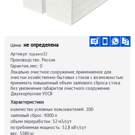
не определена
Цена:
Артикул:
topaero32
Производство:
Россия
Гарантия, мес:
0
Локально очистное сооружение, применяемое для
очистки хозяйственно-бытовых стоков с возможностью
принимать повышенный объем залпового сброса стока
без увеличения габаритов очистного сооружения.
Двухкорпусная УОСВ
Характеристики
количество условных пользователей:
200
залповый сброс:
9000 л
объем переработки:
32 м3/сут
потребляемая мощность:
32,8 кВт/сут
вес:
3380 кг