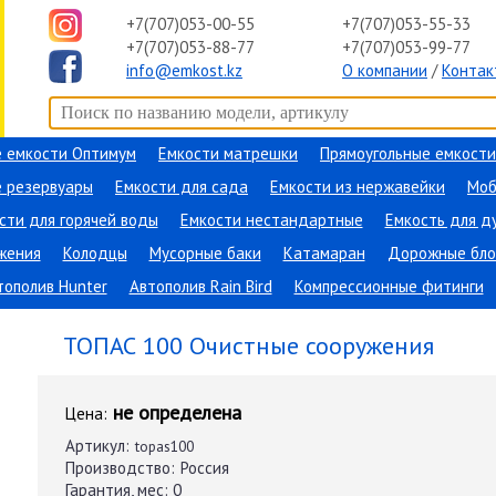
+7(707)053-00-55
+7(707)053-55-33
+7(707)053-88-77
+7(707)053-99-77
info@emkost.kz
О компании
/
Контак
 емкости Оптимум
Емкости матрешки
Прямоугольные емкости
 резервуары
Емкости для сада
Емкости из нержавейки
Моб
сти для горячей воды
Емкости нестандартные
Емкость для д
жения
Колодцы
Мусорные баки
Катамаран
Дорожные бло
тополив Hunter
Автополив Rain Bird
Компрессионные фитинги
ание
→
Очистные сооружения
→
ТОПАС 100
ТОПАС 100 Очистные сооружения
не определена
Цена:
Артикул:
topas100
Производство:
Россия
Гарантия, мес:
0