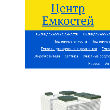
Центр
Емкостей
Цилиндрические емкости
Цилиндрические
Подземные емкости
Подземные
Емкости для щелочей и реагентов
Емко
Жироуловители
Септики
Очистные соору
Насосы
Ав
Вы здесь:
Центр Емкостей
→
Емкостное оборудов