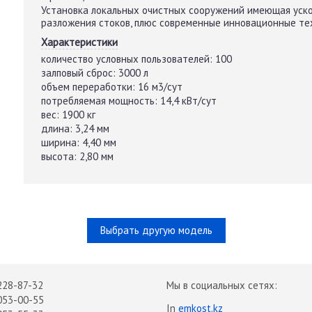
Установка локальных очистных сооружений имеющая уск
разложения стоков, плюс современные инновационные те
Характеристики
количество условных пользователей:
100
залповый сброс:
3000 л
объем переработки:
16 м3/сут
потребляемая мощность:
14,4 кВт/сут
вес:
1900 кг
длина:
3,24 мм
ширина:
4,40 мм
высота:
2,80 мм
Выбрать другую модель
228-87-32
Мы в социальных сетях:
053-00-55
In
emkost.kz