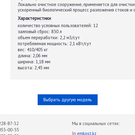
Локально очистное сооружение, применяется для очистки
ускоренный биологический процесс разложения стоков и
Характеристики
количество условных пользователей:
12
залповый сброс:
830 л
объем переработки:
2,2 м3/сут
потребляемая мощность:
2,1 кВт/сут
вес:
410/405 кг
длина:
2,06 мм
ширина:
1,18 мм
высота:
2,45 мм
Выбрать другую модель
228-87-32
Мы в социальных сетях:
053-00-55
In
emkost.kz