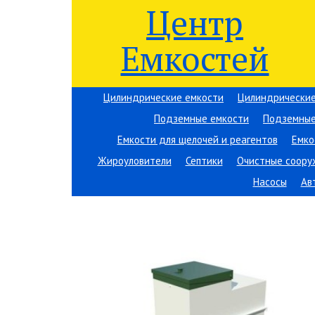
Центр
Емкостей
Цилиндрические емкости
Цилиндрические
Подземные емкости
Подземные
Емкости для щелочей и реагентов
Емко
Жироуловители
Септики
Очистные соору
Насосы
Ав
Вы здесь:
Центр Емкостей
→
Емкостное оборудов