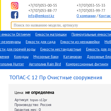
+7(707)053-00-55
+7(707)053-55-33
+7(707)053-88-77
+7(707)053-99-77
info@emkost.kz
О компании
/
Контак
 емкости Оптимум
Емкости матрешки
Прямоугольные емкости
 резервуары
Емкости для сада
Емкости из нержавейки
Моб
сти для горячей воды
Емкости нестандартные
Емкость для д
жения
Колодцы
Мусорные баки
Катамаран
Дорожные бло
тополив Hunter
Автополив Rain Bird
Компрессионные фитинги
ание
→
Очистные сооружения
→
ТОПАС-С 12 Пр
ТОПАС-С 12 Пр Очистные сооружения
не определена
Цена:
Артикул:
topas-s12pr
Производство:
Россия
Гарантия, мес:
0