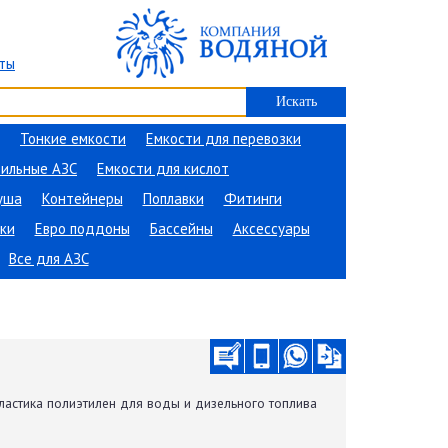
ты
Тонкие емкости
Емкости для перевозки
ильные АЗС
Емкости для кислот
уша
Контейнеры
Поплавки
Фитинги
ки
Евро поддоны
Бассейны
Аксессуары
Все для АЗС
ластика полиэтилен для воды и дизельного топлива