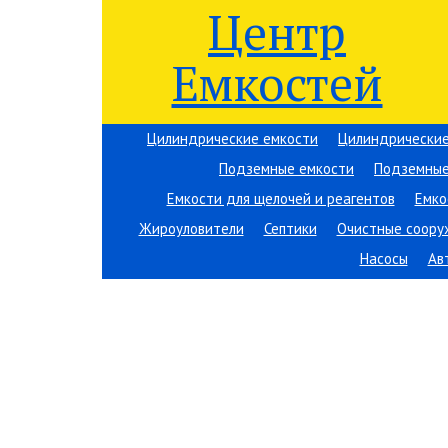
Центр
Емкостей
Цилиндрические емкости
Цилиндрические
Подземные емкости
Подземные
Емкости для щелочей и реагентов
Емко
Жироуловители
Септики
Очистные соору
Насосы
Ав
Вы здесь:
Центр Емкостей
→