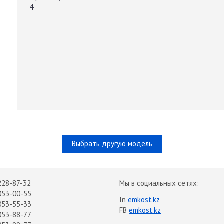
4
Выбрать другую модель
228-87-32
Мы в социальных сетях:
053-00-55
In
emkost.kz
053-55-33
FB
emkost.kz
053-88-77