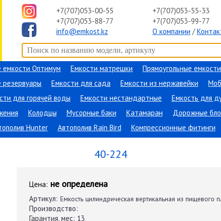
+7(707)053-00-55
+7(707)053-55-33
+7(707)053-88-77
+7(707)053-99-77
info@emkost.kz
О компании
/
Контак
 емкости Оптимум
Емкости матрешки
Прямоугольные емкости
 резервуары
Емкости для сада
Емкости из нержавейки
Моб
сти для горячей воды
Емкости нестандартные
Емкость для д
жения
Колодцы
Мусорные баки
Катамаран
Дорожные бло
тополив Hunter
Автополив Rain Bird
Компрессионные фитинги
40-224
не определена
Цена:
Артикул:
Емкость цилиндрическая вертикальная из пищевого п
Производство:
Гарантия, мес:
13