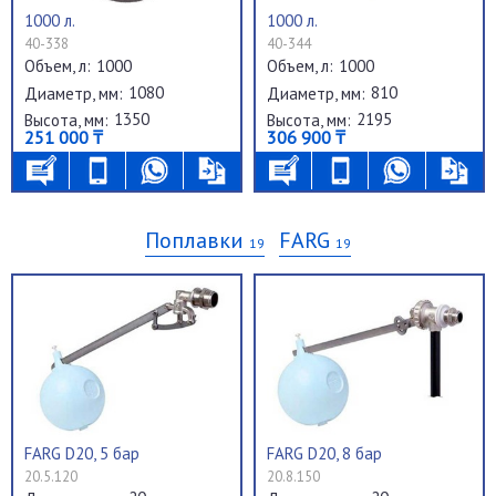
1000 л.
1000 л.
40-338
40-344
1000
1000
Объем, л:
Объем, л:
1080
810
Диаметр, мм:
Диаметр, мм:
1350
2195
Высота, мм:
Высота, мм:
251 000 ₸
306 900 ₸
Поплавки
FARG
19
19
FARG D20, 5 бар
FARG D20, 8 бар
20.5.120
20.8.150