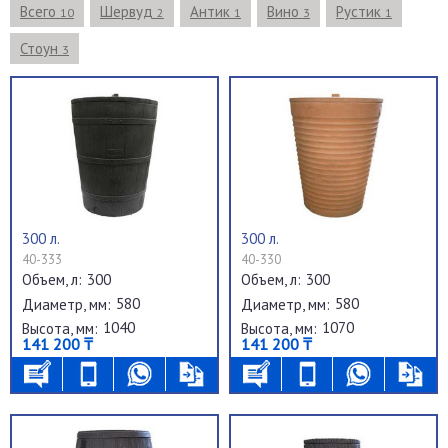
Всего
Шервуд
Антик
Вино
Рустик
10
2
1
3
1
Стоун
3
300 л.
300 л.
40-333
40-330
300
300
Объем, л:
Объем, л:
580
580
Диаметр, мм:
Диаметр, мм:
1040
1070
Высота, мм:
Высота, мм:
141 200 ₸
141 200 ₸