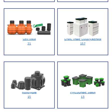
Септики
Очистные сооружения
21
157
Колодцы
Мусорные баки
15
13