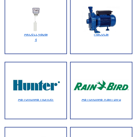
Аксессуары
Насосы
4
Автополив Hunter
Автополив Rain Bird